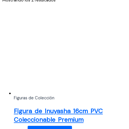
Mostrando los 2 resultados
por
los
últimos
Figuras de Colección
Figura de Inuyasha 16cm PVC
Coleccionable Premium