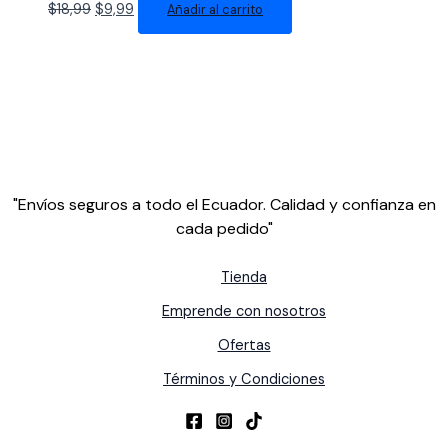
El
El
$
18,99
$
9,99
Añadir al carrito
precio
precio
original
actual
era:
es:
$18,99.
$9,99.
"Envíos seguros a todo el Ecuador. Calidad y confianza en
cada pedido"
Tienda
Emprende con nosotros
Ofertas
Términos y Condiciones