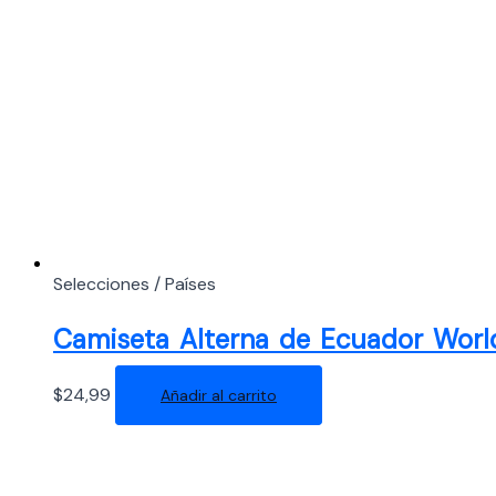
los
últimos
Selecciones / Países
Camiseta Alterna de Ecuador Worl
$
24,99
Añadir al carrito