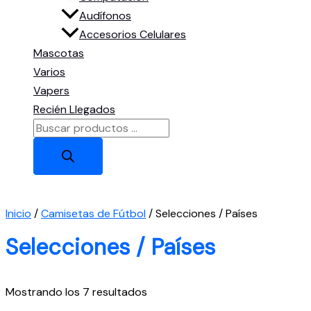
Audífonos
Accesorios Celulares
Mascotas
Varios
Vapers
Recién Llegados
Búsqueda
de
productos
Inicio
/
Camisetas de Fútbol
/ Selecciones / Países
Selecciones / Países
Ordenado
Mostrando los 7 resultados
por