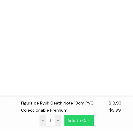
Figura de Ryuk Death Note 19cm PVC
$
18,99
El
El
Coleccionable Premium
$
9,99
precio
precio
-
+
Add to Cart
original
actual
era:
es: