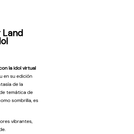
r Land
ol
n la idol virtual
u en su edición
tasía de la
 de temática de
omo sombrilla, es
ores vibrantes,
de.