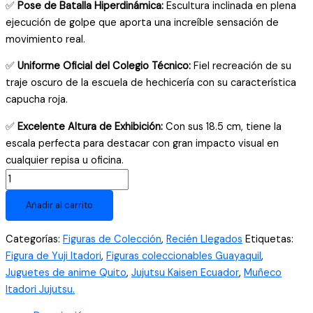
✅
Pose de Batalla Hiperdinámica:
Escultura inclinada en plena
ejecución de golpe que aporta una increíble sensación de
movimiento real.
✅
Uniforme Oficial del Colegio Técnico:
Fiel recreación de su
traje oscuro de la escuela de hechicería con su característica
capucha roja.
✅
Excelente Altura de Exhibición:
Con sus 18.5 cm, tiene la
escala perfecta para destacar con gran impacto visual en
cualquier repisa u oficina.
Figura
de
Añadir al carrito
Yuji
Itadori
Categorías:
Figuras de Colección
,
Recién Llegados
Etiquetas:
Jujutsu
Figura de Yuji Itadori
,
Figuras coleccionables Guayaquil
,
Kaisen
Juguetes de anime Quito
,
Jujutsu Kaisen Ecuador
,
Muñeco
Coleccionable
Itadori Jujutsu.
18.5cm
cantidad