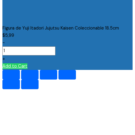
Figura de Yuji Itadori Jujutsu Kaisen Coleccionable 18.5cm
$
5,99
-
+
Add to Cart