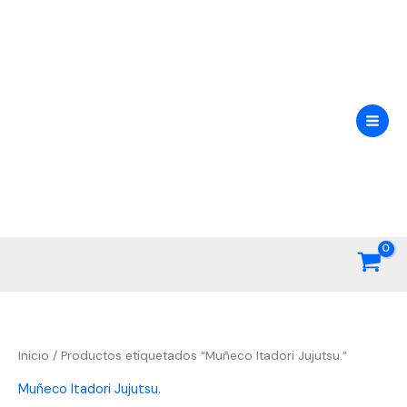
Ir
al
contenido
Inicio
/ Productos etiquetados “Muñeco Itadori Jujutsu.”
Muñeco Itadori Jujutsu.