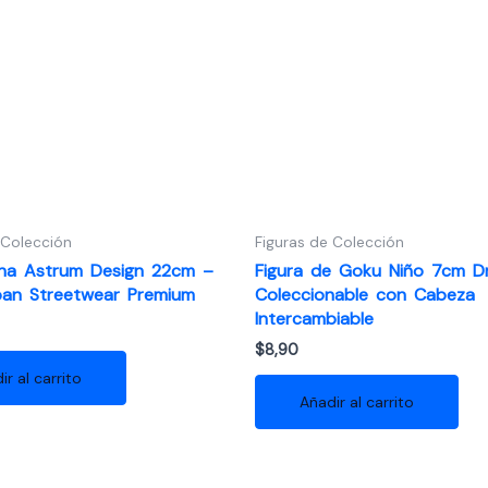
 Colección
Figuras de Colección
una Astrum Design 22cm –
Figura de Goku Niño 7cm Dr
rban Streetwear Premium
Coleccionable con Cabeza
Intercambiable
$
8,90
ir al carrito
Añadir al carrito