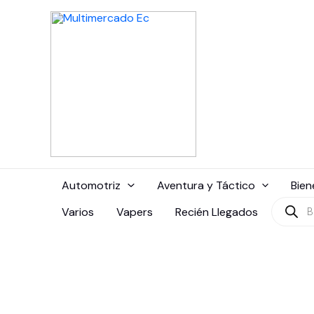
Ir
al
contenido
Automotriz
Aventura y Táctico
Bien
Búsque
Varios
Vapers
Recién Llegados
de
produc