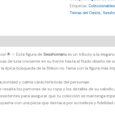
Etiquetas:
Coleccionables
Coleccionable
Tierras del Oeste.
,
Sessh
Premium
cantidad
os! 🌟 ✨ Esta figura de
Sesshomaru
es un tributo a la elegan
as de luna creciente en su frente hasta el fluido diseño de 
 la épica búsqueda de la Shikon no Tama con la figura más imp
autoridad y calma características del personaje.
e resalta los patrones de su ropa y los detalles de su cabello
 resistentes para asegurar que tu colección se mantenga impe
nuyasha con una pieza que destaca por su belleza y fidelidad 