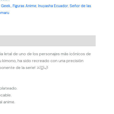
 Geek.
,
Figuras Anime
,
Inuyasha Ecuador
,
Señor de las
omaru
cia letal de uno de los personajes más icónicos de
su kimono, ha sido recreado con una precisión
onente de la serie! ⚔️🐺🌙
 plateado.
cable.
al anime.