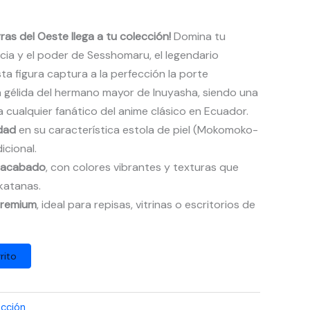
rras del Oeste llega a tu colección!
Domina tu
ncia y el poder de Sesshomaru, el legendario
ta figura captura a la perfección la porte
da gélida del hermano mayor de Inuyasha, siendo una
 cualquier fanático del anime clásico en Ecuador.
idad
en su característica estola de piel (Mokomoko-
icional.
n acabado
, con colores vibrantes y texturas que
katanas.
 premium
, ideal para repisas, vitrinas o escritorios de
rito
ección