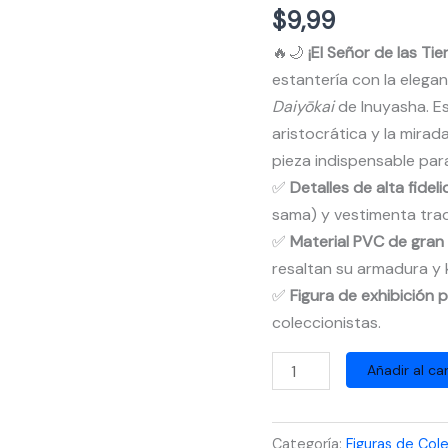
$
9,99
🔥🌙
¡El Señor de las Tie
estantería con la elega
Daiyōkai
de Inuyasha. Es
aristocrática y la mira
pieza indispensable para
✅
Detalles de alta fidel
sama) y vestimenta trad
✅
Material PVC de gra
resaltan su armadura y 
✅
Figura de exhibición
coleccionistas.
Figura
Añadir al car
de
Sesshomaru
Categoría:
Figuras de Col
Inuyasha