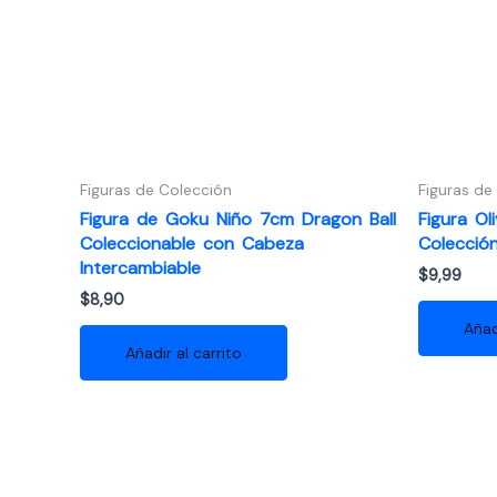
Figuras de Colección
Figuras de
Figura de Goku Niño 7cm Dragon Ball
Figura O
Coleccionable con Cabeza
Colecció
Intercambiable
$
9,99
$
8,90
Añad
Añadir al carrito