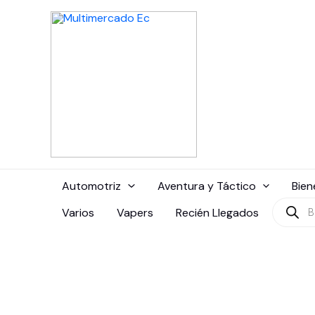
Ir
al
contenido
Automotriz
Aventura y Táctico
Bien
Búsque
Varios
Vapers
Recién Llegados
de
produc