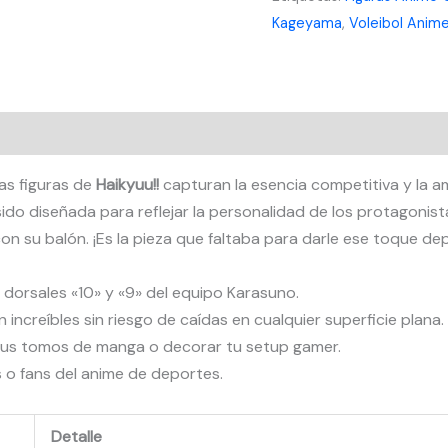
Kageyama
,
Voleibol Anim
Coleccionables
Premium
cantidad
tas figuras de
Haikyuu!!
capturan la esencia competitiva y la
ido diseñada para reflejar la personalidad de los protagonist
su balón. ¡Es la pieza que faltaba para darle ese toque depo
dorsales «10» y «9» del equipo Karasuno.
ncreíbles sin riesgo de caídas en cualquier superficie plana.
us tomos de manga o decorar tu setup gamer.
 o fans del anime de deportes.
Detalle