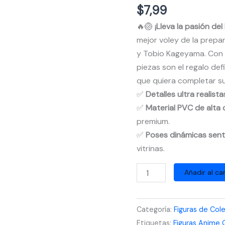
$
7,99
🔥🏐
¡Lleva la pasión de
mejor voley de la prepar
y Tobio Kageyama. Con po
piezas son el regalo def
que quiera completar s
✅
Detalles ultra realista
✅
Material PVC de alta 
premium.
✅
Poses dinámicas sen
vitrinas.
Figuras
Añadir al car
Haikyuu!!
Hinata
Categoría:
Figuras de Col
y
Etiquetas:
Figuras Anime 
Kageyama