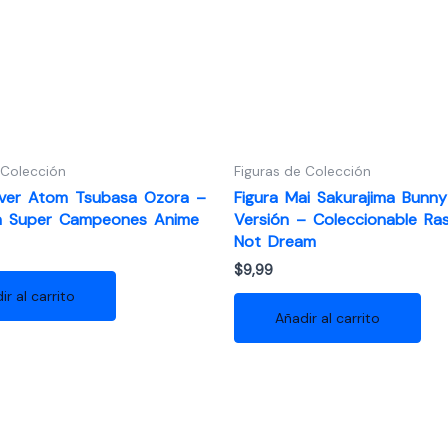
 Colección
Figuras de Colección
liver Atom Tsubasa Ozora –
Figura Mai Sakurajima Bunny 
n Super Campeones Anime
Versión – Coleccionable Ra
Not Dream
$
9,99
ir al carrito
Añadir al carrito