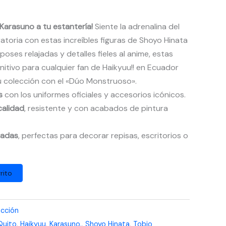
l Karasuno a tu estantería!
Siente la adrenalina del
atoria con estas increíbles figuras de Shoyo Hinata
ses relajadas y detalles fieles al anime, estas
initivo para cualquier fan de Haikyuu!! en Ecuador
u colección con el «Dúo Monstruoso».
s
con los uniformes oficiales y accesorios icónicos.
calidad
, resistente y con acabados de pintura
tadas
, perfectas para decorar repisas, escritorios o
rito
ección
Quito
,
Haikyuu
,
Karasuno.
,
Shoyo Hinata
,
Tobio