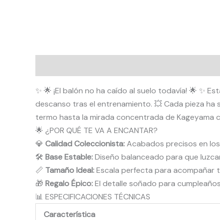
Descripción
Valoraciones (0)
✨ 🌟 ¡El balón no ha caído al suelo todavía! 🌟 ✨ Es
descanso tras el entrenamiento. 💥 Cada pieza ha s
termo hasta la mirada concentrada de Kageyama con 
🌟 ¿POR QUÉ TE VA A ENCANTAR?
💎
Calidad Coleccionista:
Acabados precisos en los 
🛠️
Base Estable:
Diseño balanceado para que luzcan i
📏
Tamaño Ideal:
Escala perfecta para acompañar t
🎁
Regalo Épico:
El detalle soñado para cumpleaños
📊 ESPECIFICACIONES TÉCNICAS
Característica