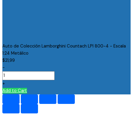
Auto de Colección Lamborghini Countach LPI 800-4 - Escala
1:24 Metálico
$
21,99
-
+
Add to Cart