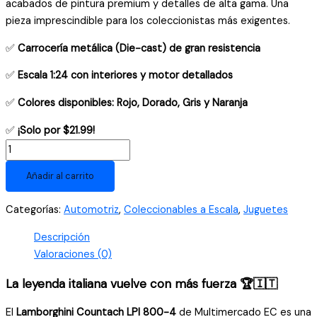
acabados de pintura premium y detalles de alta gama. Una
pieza imprescindible para los coleccionistas más exigentes.
✅
Carrocería metálica (Die-cast) de gran resistencia
✅
Escala 1:24 con interiores y motor detallados
✅
Colores disponibles: Rojo, Dorado, Gris y Naranja
✅
¡Solo por $21.99!
Auto
de
Añadir al carrito
Colección
Lamborghini
Categorías:
Automotriz
,
Coleccionables a Escala
,
Juguetes
Countach
LPI
Descripción
800-
Valoraciones (0)
4
-
La leyenda italiana vuelve con más fuerza 🏆🇮🇹
Escala
El
Lamborghini Countach LPI 800-4
de Multimercado EC es una
1:24