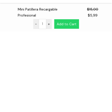
Mini Patillera Recargable
$
15,00
El
El
Profesional
$
5,99
precio
precio
-
+
Add to Cart
original
actual
era:
es:
$15,00.
$5,99.