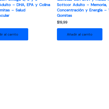
Adulto – DHA, EPA y Colina
Sottcor Adulto – Memoria,
mitas – Salud
Concentración y Energía – 
cular
Gomitas
$
19,99
ir al carrito
Añadir al carrito