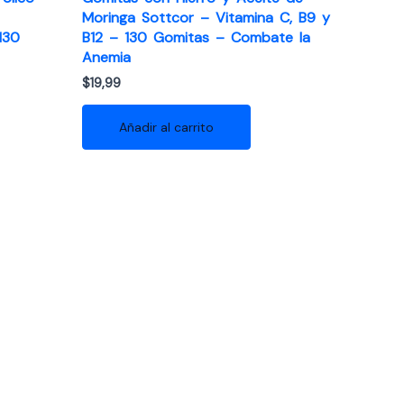
Moringa Sottcor – Vitamina C, B9 y
130
B12 – 130 Gomitas – Combate la
Anemia
$
19,99
Añadir al carrito