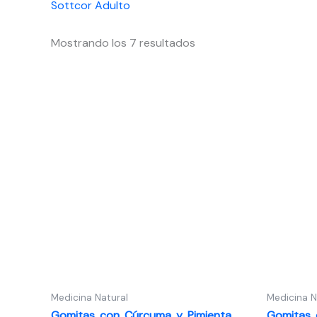
Sottcor Adulto
Ordenado
Mostrando los 7 resultados
por
los
últimos
Medicina Natural
Medicina N
Gomitas con Cúrcuma y Pimienta
Gomitas 