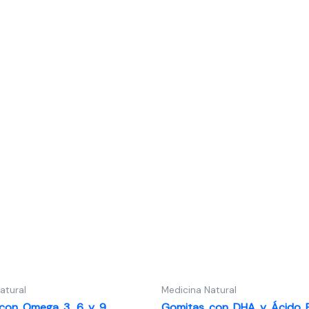
atural
Medicina Natural
con Omega 3, 6 y 9
Gomitas con DHA y Ácido F