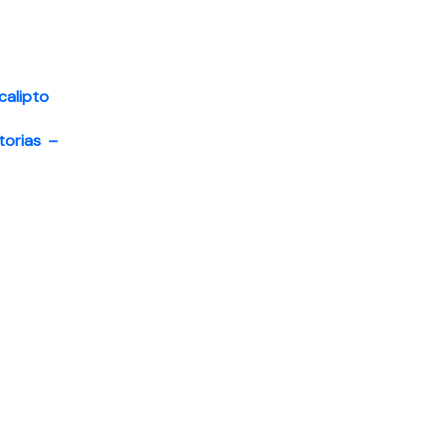
alipto
torias –