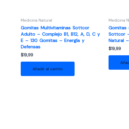
Medicina Natural
Medicina N
Gomitas Multivitaminas Sottcor
Gomitas c
Adulto – Complejo B1, B12, A, D, C y
Sottcor 
E – 130 Gomitas – Energía y
Natural 
Defensas
$
19,99
$
19,99
Añad
Añadir al carrito