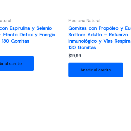
atural
Medicina Natural
on Espirulina y Selenio
Gomitas con Propóleo y Euc
– Efecto Detox y Energía
Sottcor Adulto – Refuerzo
– 130 Gomitas
Inmunológico y Vías Respira
130 Gomitas
$
19,99
ir al carrito
Añadir al carrito