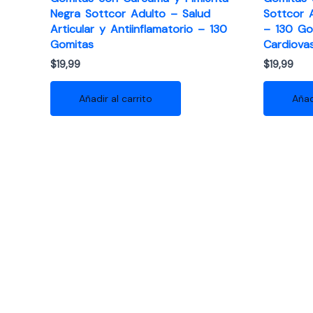
Negra Sottcor Adulto – Salud
Sottcor 
Articular y Antiinflamatorio – 130
– 130 Go
Gomitas
Cardiovas
$
19,99
$
19,99
Añadir al carrito
Añad