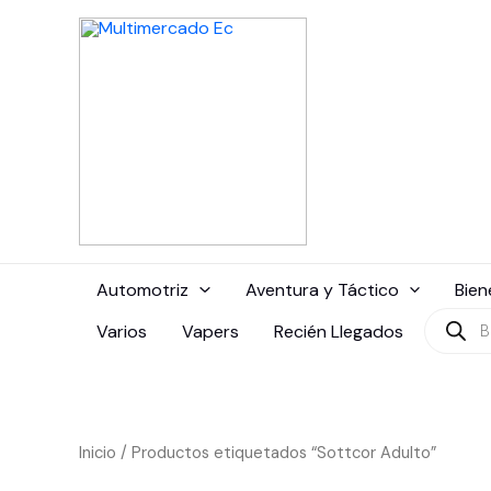
Ir
al
contenido
Automotriz
Aventura y Táctico
Bien
Búsque
Varios
Vapers
Recién Llegados
de
produc
Inicio
/ Productos etiquetados “Sottcor Adulto”