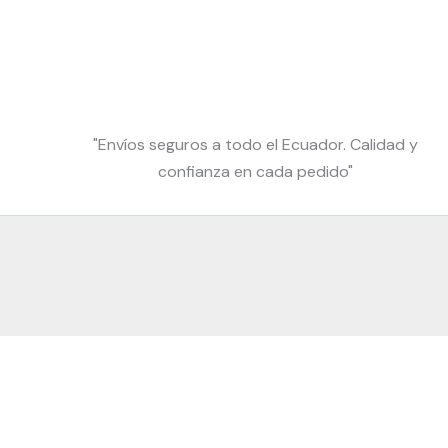
"Envíos seguros a todo el Ecuador. Calidad y
confianza en cada pedido"
1
Hey
Hola
👋, bienvenido a
Multimercado Ec
🇪🇨
¿En qué podemos ayudarte con tu pedido hoy?