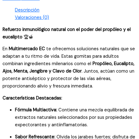
-
Refuerzo
Descripción
Inmunológico
Valoraciones (0)
y
Refuerzo inmunológico natural con el poder del propóleo y el
Vías
eucalipto
🏆🍯
Respiratorias
-
En
Multimercado EC
te ofrecemos soluciones naturales que se
130
adaptan a tu ritmo de vida. Estas gomitas para adultos
Gomitas
combinan ingredientes milenarios como el
Propóleo, Eucalipto,
cantidad
Ajos, Menta, Jengibre y Clavo de Olor
. Juntos, actúan como un
potente antiséptico y protector de las vías aéreas,
proporcionando alivio y frescura inmediata.
Características Destacadas:
Fórmula Multiactiva:
Contiene una mezcla equilibrada de
extractos naturales seleccionados por sus propiedades
expectorantes y antiinflamatorias.
Sabor Refrescante:
Olvida los jarabes fuertes; disfruta de