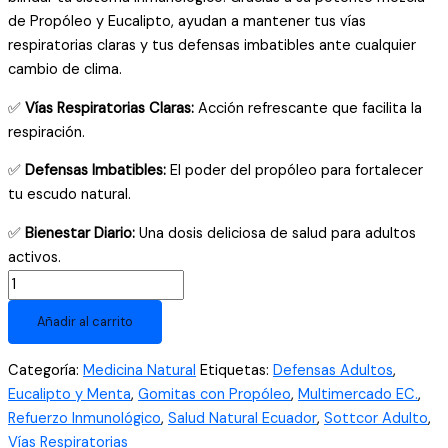
de Propóleo y Eucalipto, ayudan a mantener tus vías
respiratorias claras y tus defensas imbatibles ante cualquier
cambio de clima.
✅
Vías Respiratorias Claras:
Acción refrescante que facilita la
respiración.
✅
Defensas Imbatibles:
El poder del propóleo para fortalecer
tu escudo natural.
✅
Bienestar Diario:
Una dosis deliciosa de salud para adultos
activos.
Gomitas
con
Añadir al carrito
Propóleo
y
Categoría:
Medicina Natural
Etiquetas:
Defensas Adultos
,
Eucalipto
Eucalipto y Menta
,
Gomitas con Propóleo
,
Multimercado EC.
,
Sottcor
Refuerzo Inmunológico
,
Salud Natural Ecuador
,
Sottcor Adulto
,
Adulto
Vías Respiratorias