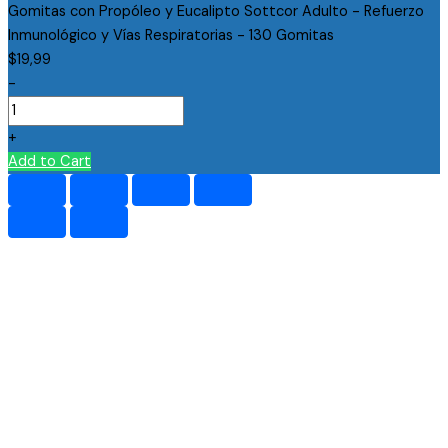
Gomitas con Propóleo y Eucalipto Sottcor Adulto - Refuerzo
Inmunológico y Vías Respiratorias - 130 Gomitas
$
19,99
-
+
Add to Cart