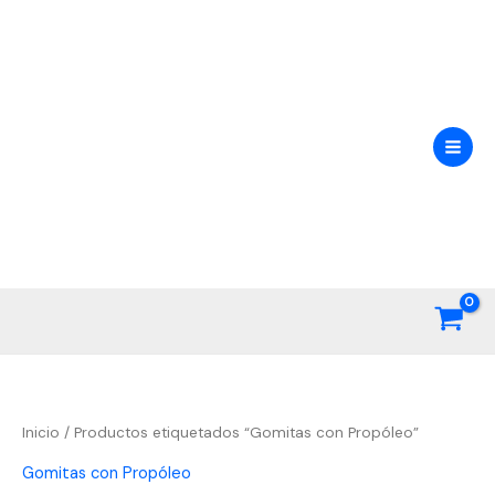
Ir
al
contenido
Inicio
/ Productos etiquetados “Gomitas con Propóleo”
Gomitas con Propóleo