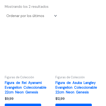
Ordenado
Mostrando los 2 resultados
por
los
últimos
Figuras de Colección
Figuras de Colección
Figura de Rei Ayanami
Figura de Asuka Langley
Evangelion Coleccionable
Evangelion Coleccionable
22cm Neon Genesis
22cm Neon Genesis
$
9,99
$
12,99