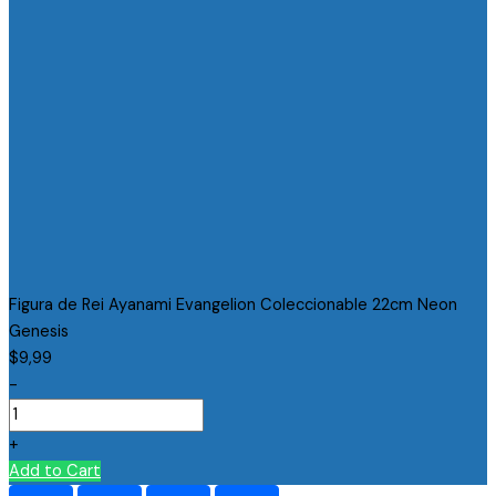
Figura de Rei Ayanami Evangelion Coleccionable 22cm Neon
Genesis
$
9,99
-
+
Add to Cart