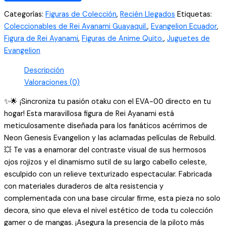
Ayanami
Categorías:
Figuras de Colección
,
Recién Llegados
Etiquetas:
Evangelion
Coleccionables de Rei Ayanami Guayaquil.
,
Evangelion Ecuador
,
Coleccionable
Figura de Rei Ayanami
,
Figuras de Anime Quito.
,
Juguetes de
22cm
Evangelion
Neon
Genesis
Descripción
cantidad
Valoraciones (0)
✨🌟 ¡Sincroniza tu pasión otaku con el EVA-00 directo en tu
hogar! Esta maravillosa figura de Rei Ayanami está
meticulosamente diseñada para los fanáticos acérrimos de
Neon Genesis Evangelion y las aclamadas películas de Rebuild.
💥 Te vas a enamorar del contraste visual de sus hermosos
ojos rojizos y el dinamismo sutil de su largo cabello celeste,
esculpido con un relieve texturizado espectacular. Fabricada
con materiales duraderos de alta resistencia y
complementada con una base circular firme, esta pieza no solo
decora, sino que eleva el nivel estético de toda tu colección
gamer o de mangas. ¡Asegura la presencia de la piloto más