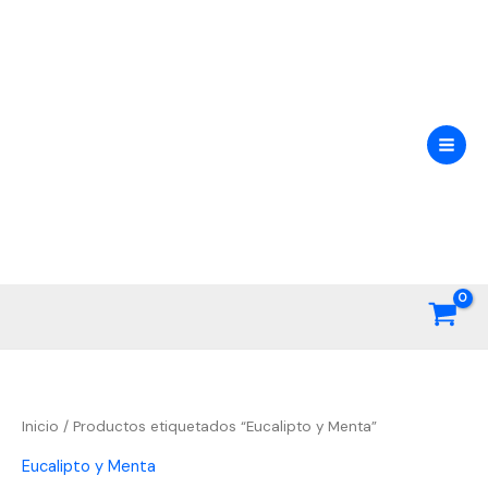
Ir
al
contenido
Inicio
/ Productos etiquetados “Eucalipto y Menta”
Eucalipto y Menta