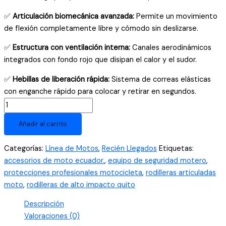
✅
Articulación biomecánica avanzada:
Permite un movimiento
de flexión completamente libre y cómodo sin deslizarse.
✅
Estructura con ventilación interna:
Canales aerodinámicos
integrados con fondo rojo que disipan el calor y el sudor.
✅
Hebillas de liberación rápida:
Sistema de correas elásticas
con enganche rápido para colocar y retirar en segundos.
Rodilleras
Articuladas
Añadir al carrito
para
Motociclismo
Categorías:
Línea de Motos
,
Recién Llegados
Etiquetas:
de
accesorios de moto ecuador.
,
equipo de seguridad motero
,
Alto
protecciones profesionales motocicleta
,
rodilleras articuladas
Impacto
moto
,
rodilleras de alto impacto quito
–
Protección
Descripción
Profesional
Valoraciones (0)
Ajustable