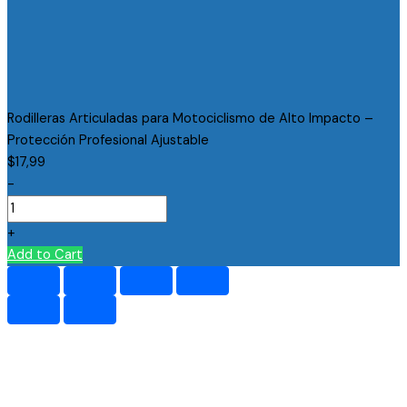
Rodilleras Articuladas para Motociclismo de Alto Impacto –
Protección Profesional Ajustable
$
17,99
-
+
Add to Cart