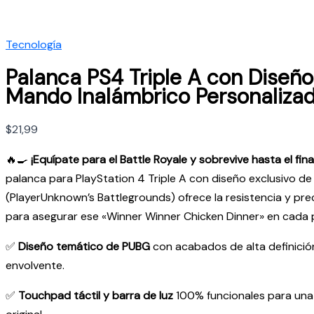
Tecnología
Palanca PS4 Triple A con Diseñ
Mando Inalámbrico Personaliza
$
21,99
🔥🍳
¡Equípate para el Battle Royale y sobrevive hasta el final
palanca para PlayStation 4 Triple A con diseño exclusivo d
(PlayerUnknown’s Battlegrounds) ofrece la resistencia y pre
para asegurar ese «Winner Winner Chicken Dinner» en cada p
✅
Diseño temático de PUBG
con acabados de alta definició
envolvente.
✅
Touchpad táctil y barra de luz
100% funcionales para una