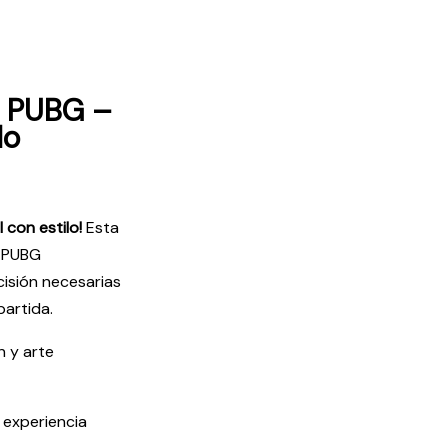
o PUBG –
do
 con estilo!
Esta
e PUBG
cisión necesarias
artida.
n y arte
 experiencia