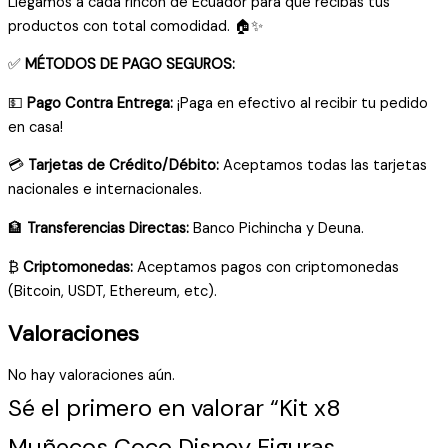
Llegamos a cada rincón de Ecuador para que recibas tus
productos con total comodidad. 🏠✨
✅
MÉTODOS DE PAGO SEGUROS:
💵
Pago Contra Entrega:
¡Paga en efectivo al recibir tu pedido
en casa!
💳
Tarjetas de Crédito/Débito:
Aceptamos todas las tarjetas
nacionales e internacionales.
🏦
Transferencias Directas:
Banco Pichincha y Deuna.
₿
Criptomonedas:
Aceptamos pagos con criptomonedas
(Bitcoin, USDT, Ethereum, etc).
Valoraciones
No hay valoraciones aún.
Sé el primero en valorar “Kit x8
Muñecos Coco Disney Figuras