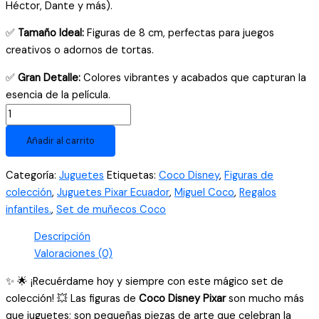
Héctor, Dante y más).
✅
Tamaño Ideal:
Figuras de 8 cm, perfectas para juegos
creativos o adornos de tortas.
✅
Gran Detalle:
Colores vibrantes y acabados que capturan la
esencia de la película.
Kit
x8
Añadir al carrito
Muñecos
Coco
Categoría:
Juguetes
Etiquetas:
Coco Disney
,
Figuras de
Disney
colección
,
Juguetes Pixar Ecuador
,
Miguel Coco
,
Regalos
Figuras
infantiles.
,
Set de muñecos Coco
Coleccionables
8cm
Descripción
-
Valoraciones (0)
Pixar
✨ 🌟 ¡Recuérdame hoy y siempre con este mágico set de
Ecuador
colección! 💥 Las figuras de
Coco Disney Pixar
son mucho más
cantidad
que juguetes; son pequeñas piezas de arte que celebran la