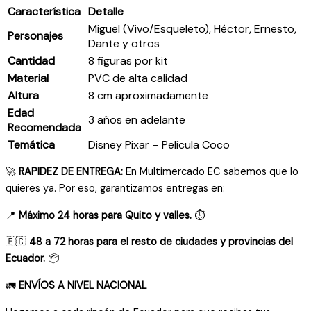
Característica
Detalle
Miguel (Vivo/Esqueleto), Héctor, Ernesto,
Personajes
Dante y otros
Cantidad
8 figuras por kit
Material
PVC de alta calidad
Altura
8 cm aproximadamente
Edad
3 años en adelante
Recomendada
Temática
Disney Pixar – Película Coco
🚀
RAPIDEZ DE ENTREGA:
En Multimercado EC sabemos que lo
quieres ya. Por eso, garantizamos entregas en:
📍
Máximo 24 horas para Quito y valles.
⏱️
🇪🇨
48 a 72 horas para el resto de ciudades y provincias del
Ecuador.
📦
🚛
ENVÍOS A NIVEL NACIONAL