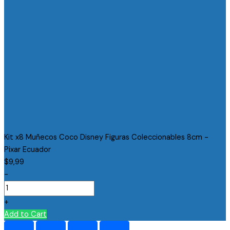
Kit x8 Muñecos Coco Disney Figuras Coleccionables 8cm -
Pixar Ecuador
$
9,99
-
+
Add to Cart