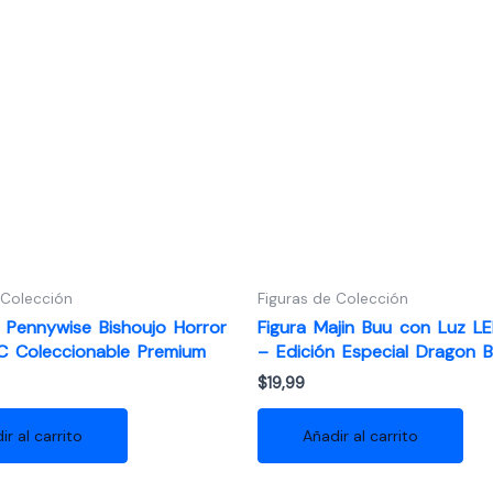
 Colección
Figuras de Colección
e Pennywise Bishoujo Horror
Figura Majin Buu con Luz L
 Coleccionable Premium
– Edición Especial Dragon B
$
19,99
ir al carrito
Añadir al carrito