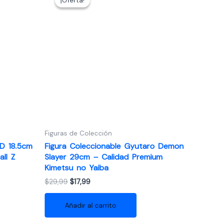
¡Oferta!
¡Oferta!
Figuras de Colección
ED 18.5cm
Figura Coleccionable Gyutaro Demon
all Z
Slayer 29cm – Calidad Premium
Kimetsu no Yaiba
El
El
$
29,99
$
17,99
precio
precio
original
actual
Añadir al carrito
era:
es:
$29,99.
$17,99.