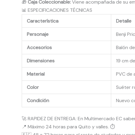
🎁
Caja Coleccionable:
Viene acompañada de su empaq
📊 ESPECIFICACIONES TÉCNICAS
Característica
Detalle
Personaje
Benji P
Accesorios
Balón de
Dimensiones
19 cm de
Material
PVC de a
Color
Suéter r
Condición
Nuevo c
🚀 RAPIDEZ DE ENTREGA: En Multimercado EC sabemo
📍 Máximo 24 horas para Quito y valles. ⏱️
🇪🇨 48 a 72 horas para el resto de ciudades y prov