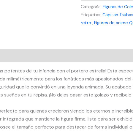
Categoría:
Figuras de Col
Price
Etiquetas:
Capitan Tsuba
Super
retro.
,
Figures de anime Q
Campeones
Coleccionable
19cm
cantidad
 potentes de tu infancia con el portero estrella! Esta espect
 milimétricamente para los fanáticos más apasionados del ani
uridad que lo convirtió en una leyenda animada. Su acabado l
s sueños en tu repisa. ¡No dejes pasar este golazo y recíbelo 
perfecto para quienes crecieron viendo los eternos e increíble
r integrada que mantiene la figura firme, lista para ser exhib
osee el tamaño perfecto para destacar de forma individual o j