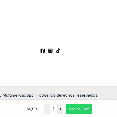
 MultimercadoEc | Todos los derechos reservados.
$
9,99
-
+
Add to Cart