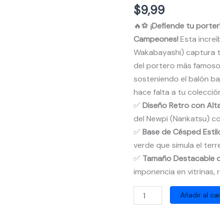
$
9,99
🔥⚽
¡Defiende tu porte
Campeones!
Esta increí
Wakabayashi) captura to
del portero más famoso 
sosteniendo el balón baj
hace falta a tu colecció
✅
Diseño Retro con Alta
del Newpi (Nankatsu) c
✅
Base de Césped Estil
verde que simula el terr
✅
Tamaño Destacable d
imponencia en vitrinas, r
Figura
Añadir al car
de
Benji