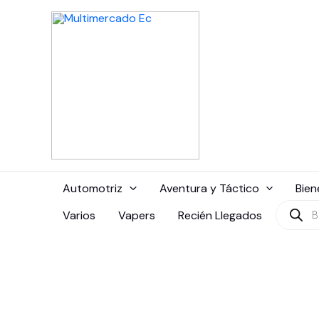
Ir
al
contenido
Automotriz
Aventura y Táctico
Bien
Búsque
Varios
Vapers
Recién Llegados
de
produc