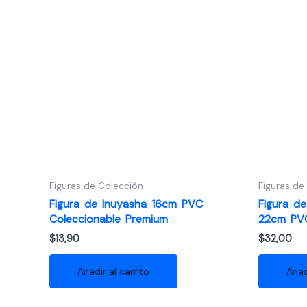
Figuras de Colección
Figuras de
Figura de Inuyasha 16cm PVC
Figura d
Coleccionable Premium
22cm PVC
$
13,90
$
32,00
Añadir al carrito
Añad