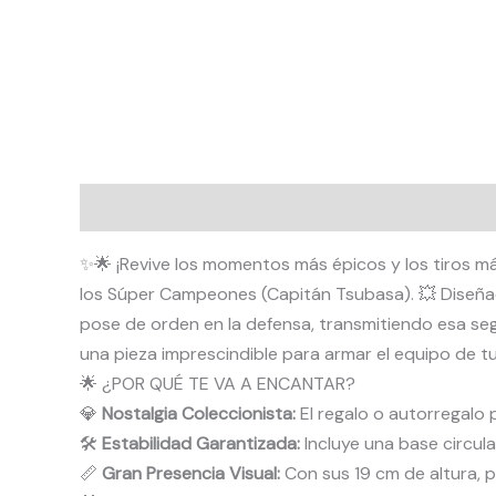
Descripción
Valoraciones (0)
✨🌟 ¡Revive los momentos más épicos y los tiros más
los Súper Campeones (Capitán Tsubasa). 💥 Diseñada
pose de orden en la defensa, transmitiendo esa seg
una pieza imprescindible para armar el equipo de tu
🌟 ¿POR QUÉ TE VA A ENCANTAR?
💎
Nostalgia Coleccionista:
El regalo o autorregalo 
🛠️
Estabilidad Garantizada:
Incluye una base circula
📏
Gran Presencia Visual:
Con sus 19 cm de altura, p