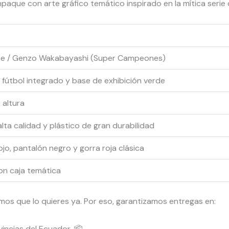
ue con arte gráfico temático inspirado en la mítica serie d
rice / Genzo Wakabayashi (Super Campeones)
 fútbol integrado y base de exhibición verde
 altura
lta calidad y plástico de gran durabilidad
ojo, pantalón negro y gorra roja clásica
on caja temática
s que lo quieres ya. Por eso, garantizamos entregas en:
incias del Ecuador. 📦