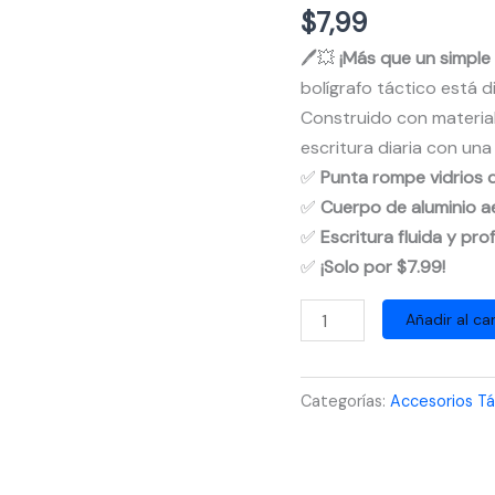
$
7,99
🖊️💥
¡Más que un simple
bolígrafo táctico está 
Construido con materiale
escritura diaria con un
✅
Punta rompe vidrios 
✅
Cuerpo de aluminio a
✅
Escritura fluida y pro
✅
¡Solo por $7.99!
Esfero
Añadir al car
Táctico
de
Categorías:
Accesorios Tá
Supervivencia
3
en
1