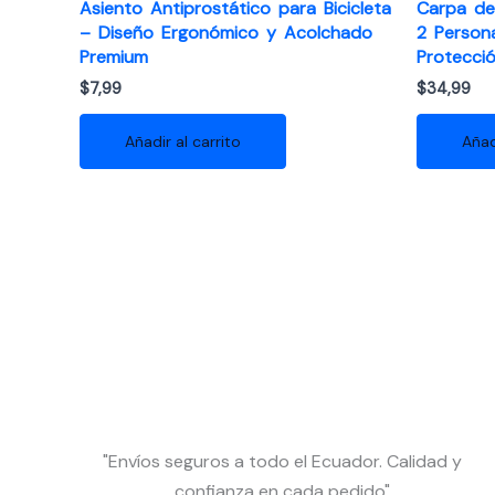
Asiento Antiprostático para Bicicleta
Carpa de
– Diseño Ergonómico y Acolchado
2 Person
Premium
Protecció
$
7,99
$
34,99
Añadir al carrito
Añad
"Envíos seguros a todo el Ecuador. Calidad y
confianza en cada pedido"