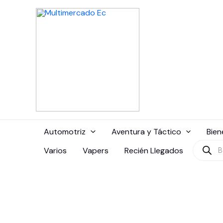
Ir
al
contenido
Automotriz
Aventura y Táctico
Bien
Búsque
Varios
Vapers
Recién Llegados
de
produc