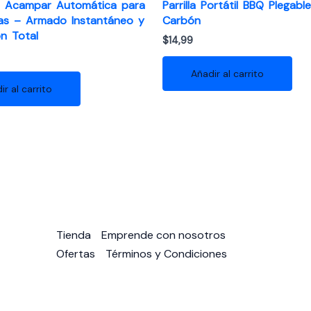
 Acampar Automática para
Parrilla Portátil BBQ Plegabl
as – Armado Instantáneo y
Carbón
n Total
$
14,99
Añadir al carrito
ir al carrito
Tienda
Emprende con nosotros
Ofertas
Términos y Condiciones