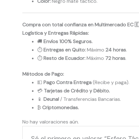
Color:
Negro mate táctico.
Compra con total confianza en Multimercado EC 
Logística y Entregas Rápidas:
🚚
Envíos 100% Seguros.
⏱️
Entregas en Quito:
Máximo
24 horas
.
⏱️
Resto de Ecuador:
Máximo
72 horas
.
Métodos de Pago:
💵
Pago Contra Entrega
(Recibe y paga).
💳
Tarjetas de Crédito y Débito.
📱
Deuna!
/ Transferencias Bancarias.
₿
Criptomonedas.
No hay valoraciones aún.
Sé el primero en valorar “Esfero Tá