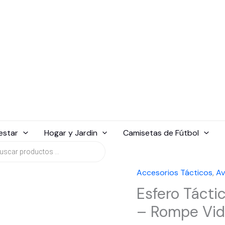
estar
Hogar y Jardin
Camisetas de Fútbol
da
tos
Accesorios Tácticos
,
Av
Esfero Tácti
– Rompe Vidr