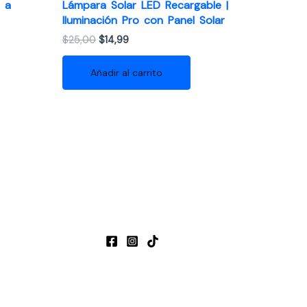
e a
Lámpara Solar LED Recargable |
Iluminación Pro con Panel Solar
El
El
$
25,00
$
14,99
precio
precio
original
actual
Añadir al carrito
era:
es:
$25,00.
$14,99.