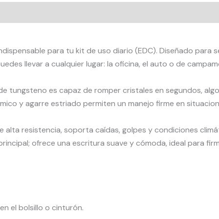
-
Rompe
Vidrios
indispensable para tu kit de uso diario (EDC). Diseñado para
y
des llevar a cualquier lugar: la oficina, el auto o de campam
Defensa
Personal
e tungsteno es capaz de romper cristales en segundos, algo v
cantidad
ico y agarre estriado permiten un manejo firme en situacio
 alta resistencia, soporta caídas, golpes y condiciones climá
principal; ofrece una escritura suave y cómoda, ideal para fi
n el bolsillo o cinturón.