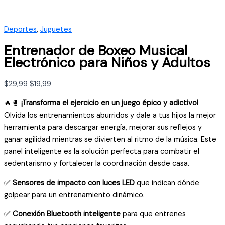
Deportes
,
Juguetes
Entrenador de Boxeo Musical
Electrónico para Niños y Adultos
El
El
$
29,99
$
19,99
precio
precio
🔥🥊
¡Transforma el ejercicio en un juego épico y adictivo!
original
actual
Olvida los entrenamientos aburridos y dale a tus hijos la mejor
era:
es:
herramienta para descargar energía, mejorar sus reflejos y
$29,99.
$19,99.
ganar agilidad mientras se divierten al ritmo de la música. Este
panel inteligente es la solución perfecta para combatir el
sedentarismo y fortalecer la coordinación desde casa.
✅
Sensores de impacto con luces LED
que indican dónde
golpear para un entrenamiento dinámico.
✅
Conexión Bluetooth inteligente
para que entrenes