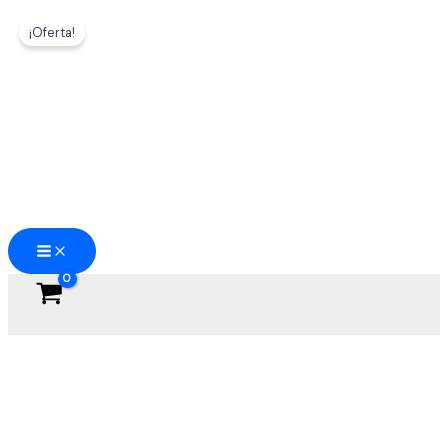
Ir
¡Oferta!
al
contenido