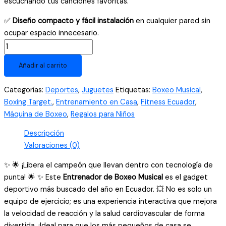
escuchando tus canciones favoritas.
✅
Diseño compacto y fácil instalación
en cualquier pared sin
ocupar espacio innecesario.
Entrenador
de
Añadir al carrito
Boxeo
Musical
Categorías:
Deportes
,
Juguetes
Etiquetas:
Boxeo Musical
,
Electrónico
Boxing Target.
,
Entrenamiento en Casa
,
Fitness Ecuador
,
para
Máquina de Boxeo
,
Regalos para Niños
Niños
y
Descripción
Adultos
Valoraciones (0)
cantidad
✨ 🌟 ¡Libera el campeón que llevan dentro con tecnología de
punta! 🌟 ✨ Este
Entrenador de Boxeo Musical
es el gadget
deportivo más buscado del año en Ecuador. 💥 No es solo un
equipo de ejercicio; es una experiencia interactiva que mejora
la velocidad de reacción y la salud cardiovascular de forma
divertida. ¡Ideal para que los más pequeños de casa se