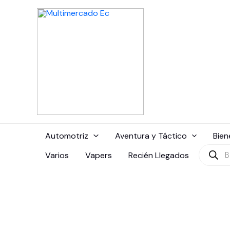
Ir
al
contenido
Automotriz
Aventura y Táctico
Bien
Búsque
Varios
Vapers
Recién Llegados
de
produc