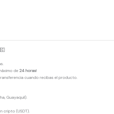
🇨
s.
n máximo de
24 horas
!
 transferencia cuando recibas el producto.
ha, Guayaquil).
n cripto (USDT).