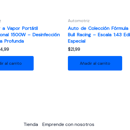
z
Automotriz
 a Vapor Portátil
Auto de Colección Fórmula 
cional 1500W – Desinfección
Bull Racing – Escala 1:43 Ed
za Profunda
Especial
El
4,99
$
21,99
ecio
precio
ginal
actual
ir al carrito
Añadir al carrito
:
es:
9,99.
$34,99.
Tienda
Emprende con nosotros