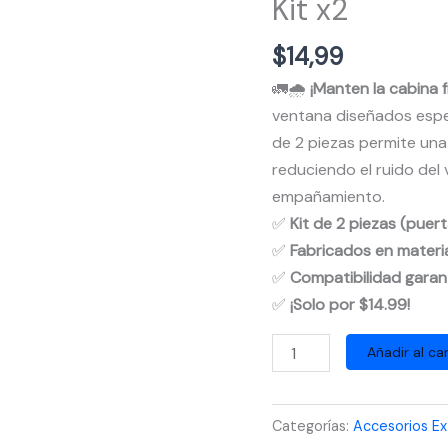
Kit x2
$
14,99
🚛🌧️
¡Manten la cabina 
ventana diseñados espec
de 2 piezas permite una v
reduciendo el ruido del v
empañamiento.
✅
Kit de 2 piezas (puert
✅
Fabricados en materia
✅
Compatibilidad garan
✅
¡Solo por $14.99!
Deflectores
Añadir al car
Cubre
Lluvias
Categorías:
Accesorios Ex
para