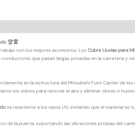
Camión
Mitsubishi
Fuso
Canter
(2012-
ado 🏆🛣️
2025)
rabajo con los mejores accesorios. Los
Cubre Lluvias para Mi
-
os conductores que pasan largas jornadas en la carretera y n
Kit
x2
cantidad
ectamente en la estructura del Mitsubishi Fuso Canter de los
mente los vidrios para renovar el aire y eliminar olores o hume
ido
es resistente a los rayos UV, evitando que el material se t
arco de la puerta, soportando las vibraciones propias del cam