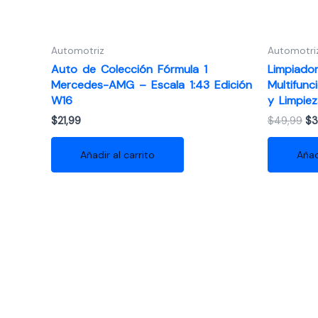
Automotriz
Automotri
Auto de Colección Fórmula 1
Limpiador
Mercedes-AMG – Escala 1:43 Edición
Multifun
W16
y Limpie
El
$
21,99
$
49,99
$
3
pr
ori
Añadir al carrito
Añad
era
$4