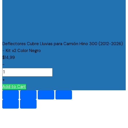
Deflectores Cubre Lluvias para Camión Hino 300 (2012-2026)
- Kit x2 Color Negro
$
14,99
-
+
Add to Cart