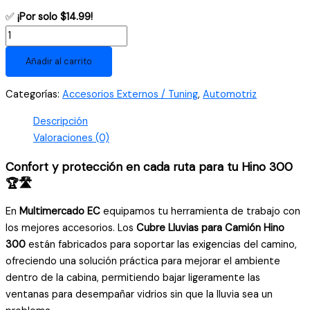
✅
¡Por solo $14.99!
Deflectores
Cubre
Añadir al carrito
Lluvias
para
Categorías:
Accesorios Externos / Tuning
,
Automotriz
Camión
Hino
Descripción
300
Valoraciones (0)
(2012-
2026)
Confort y protección en cada ruta para tu Hino 300
-
🏆🛣️
Kit
En
Multimercado EC
equipamos tu herramienta de trabajo con
x2
los mejores accesorios. Los
Cubre Lluvias para Camión Hino
Color
300
están fabricados para soportar las exigencias del camino,
Negro
ofreciendo una solución práctica para mejorar el ambiente
cantidad
dentro de la cabina, permitiendo bajar ligeramente las
ventanas para desempañar vidrios sin que la lluvia sea un