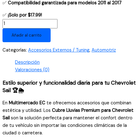
✅
Compatibilidad garantizada para modelos 2011 al 2017
✅
¡Solo por $17.99!
Deflectores
Cubre
Añadir al carrito
Lluvias
Chevrolet
Categorías:
Accesorios Externos / Tuning
,
Automotriz
Sail
(2011-
Descripción
2017)
Valoraciones (0)
-
Kit
Estilo superior y funcionalidad diaria para tu Chevrolet
x4
Sail 🏆🌦️
Premium
En
Multimercado EC
te ofrecemos accesorios que combinan
con
estética y utilidad. Los
Cubre Lluvias Premium para Chevrolet
Filo
Sail
son la solución perfecta para mantener el confort dentro
Cromado
de tu vehículo sin importar las condiciones climáticas de la
cantidad
ciudad o carretera.