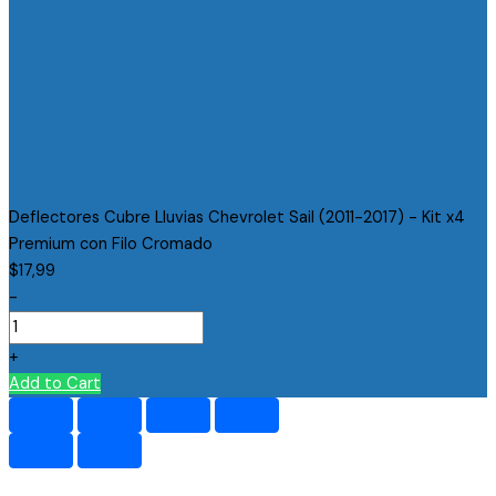
Deflectores Cubre Lluvias Chevrolet Sail (2011-2017) - Kit x4
Premium con Filo Cromado
$
17,99
-
+
Add to Cart