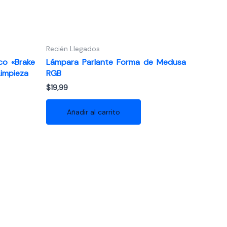
Recién Llegados
co «Brake
Lámpara Parlante Forma de Medusa
impieza
RGB
$
19,99
Añadir al carrito