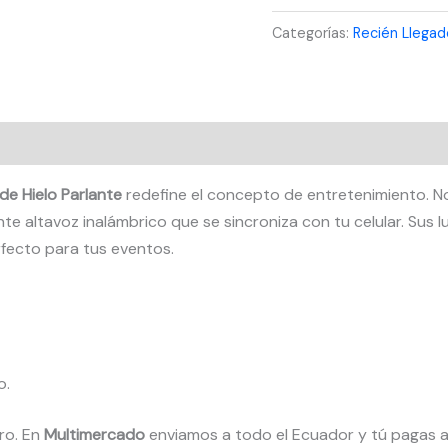
Hielo
Categorías:
Recién Llegad
con
Parlante
Bluetooth
5L
y
Luces
de Hielo Parlante
redefine el concepto de entretenimiento. N
LED
e altavoz inalámbrico que se sincroniza con tu celular. Sus 
RGB
rfecto para tus eventos.
cantidad
o.
ro. En
Multimercado
enviamos a todo el Ecuador y tú pagas a