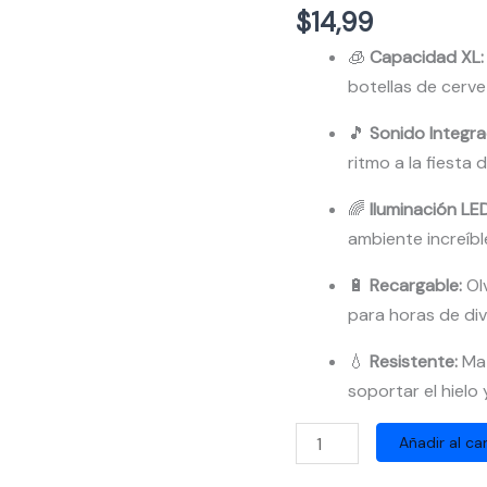
$
14,99
🧊
Capacidad XL:
botellas de cerv
🎵
Sonido Integra
ritmo a la fiesta 
🌈
Iluminación LED
ambiente increíbl
🔋
Recargable:
Olv
para horas de div
💧
Resistente:
Mat
soportar el hielo
Cubeta
Añadir al car
de