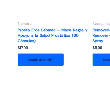
Bienestar
Accesorios
Prosta Eros Labmac – Maca Negra y
Removedo
Apoyo a la Salud Prostática (60
Remover»
Cápsulas)
Spray
$
17,99
$
5,99
Añadir al carrito
Añad