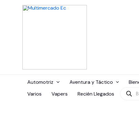
Ir
al
contenido
Automotriz
Aventura y Táctico
Bien
Búsque
Varios
Vapers
Recién Llegados
de
produc