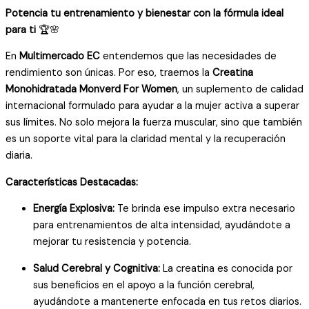
Potencia tu entrenamiento y bienestar con la fórmula ideal
y
para ti
🏆🌸
Salud
Cerebral
En
Multimercado EC
entendemos que las necesidades de
-
rendimiento son únicas. Por eso, traemos la
Creatina
Sugar
Monohidratada Monverd For Women
, un suplemento de calidad
Free
internacional formulado para ayudar a la mujer activa a superar
cantidad
sus límites. No solo mejora la fuerza muscular, sino que también
es un soporte vital para la claridad mental y la recuperación
diaria.
Características Destacadas:
Energía Explosiva:
Te brinda ese impulso extra necesario
para entrenamientos de alta intensidad, ayudándote a
mejorar tu resistencia y potencia.
Salud Cerebral y Cognitiva:
La creatina es conocida por
sus beneficios en el apoyo a la función cerebral,
ayudándote a mantenerte enfocada en tus retos diarios.