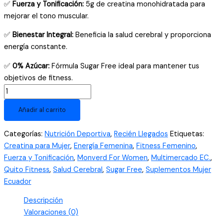
✅
Fuerza y Tonificación:
5g de creatina monohidratada para
mejorar el tono muscular.
✅
Bienestar Integral:
Beneficia la salud cerebral y proporciona
energía constante.
✅
0% Azúcar:
Fórmula Sugar Free ideal para mantener tus
objetivos de fitness.
Creatina
Monohidratada
Añadir al carrito
para
Mujer
Categorías:
Nutrición Deportiva
,
Recién Llegados
Etiquetas:
Monverd
Creatina para Mujer
,
Energía Femenina
,
Fitness Femenino
,
300g
Fuerza y Tonificación
,
Monverd For Women
,
Multimercado EC.
,
-
Quito Fitness
,
Salud Cerebral
,
Sugar Free
,
Suplementos Mujer
60
Ecuador
Servicios
-
Descripción
Fuerza,
Valoraciones (0)
Energía