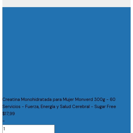
Creatina Monohidratada para Mujer Monverd 300g - 60
Servicios - Fuerza, Energía y Salud Cerebral - Sugar Free
$
17,99
-