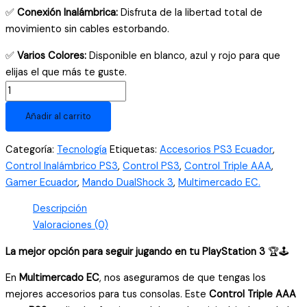
✅
Conexión Inalámbrica:
Disfruta de la libertad total de
movimiento sin cables estorbando.
✅
Varios Colores:
Disponible en blanco, azul y rojo para que
elijas el que más te guste.
Control
Inalámbrico
Añadir al carrito
para
PS3
Categoría:
Tecnología
Etiquetas:
Accesorios PS3 Ecuador
,
Triple
Control Inalámbrico PS3
,
Control PS3
,
Control Triple AAA
,
AAA
Gamer Ecuador
,
Mando DualShock 3
,
Multimercado EC.
-
DualShock
Descripción
3
Valoraciones (0)
compatible
La mejor opción para seguir jugando en tu PlayStation 3
🏆🕹️
con
PC
En
Multimercado EC
, nos aseguramos de que tengas los
y
mejores accesorios para tus consolas. Este
Control Triple AAA
PlayStation