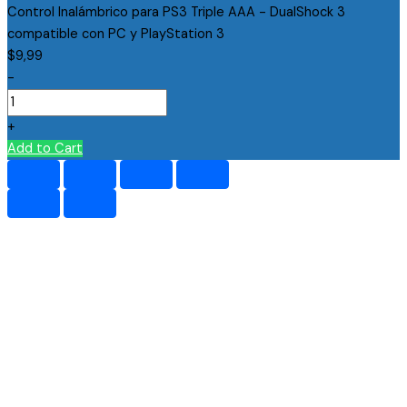
Control Inalámbrico para PS3 Triple AAA - DualShock 3
compatible con PC y PlayStation 3
$
9,99
-
+
Add to Cart