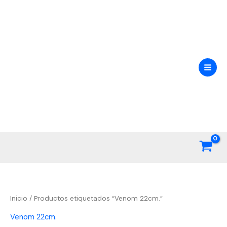
Ir
al
contenido
Inicio
/ Productos etiquetados “Venom 22cm.”
Venom 22cm.