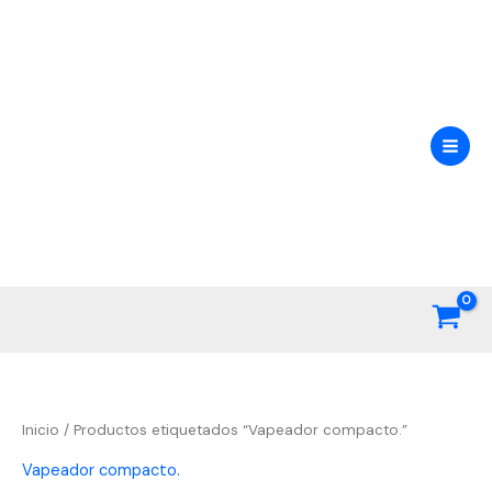
Ir
al
contenido
Inicio
/ Productos etiquetados “Vapeador compacto.”
Vapeador compacto.