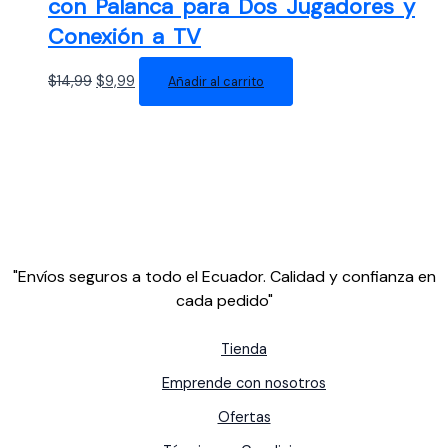
con Palanca para Dos Jugadores y
Conexión a TV
El
El
$
14,99
$
9,99
Añadir al carrito
precio
precio
original
actual
era:
es:
$14,99.
$9,99.
"Envíos seguros a todo el Ecuador. Calidad y confianza en
cada pedido"
Tienda
Emprende con nosotros
Ofertas