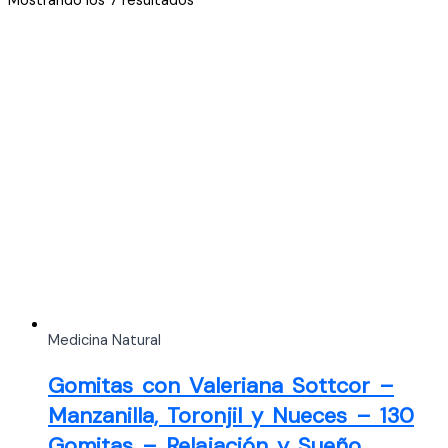
Mostrando los 7 resultados
por
los
últimos
Medicina Natural
Gomitas con Valeriana Sottcor –
Manzanilla, Toronjil y Nueces – 130
Gomitas – Relajación y Sueño