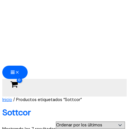
Ir
al
contenido
Inicio
/ Productos etiquetados “Sottcor”
Sottcor
Ordenado