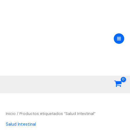
Ir
al
contenido
Inicio
/ Productos etiquetados “Salud Intestinal”
Salud Intestinal