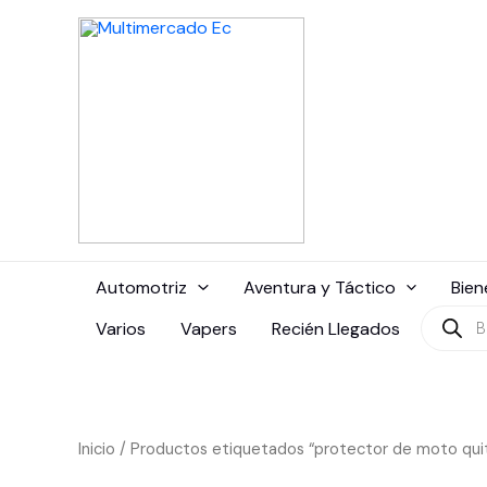
Ir
al
contenido
Automotriz
Aventura y Táctico
Bien
Búsque
Varios
Vapers
Recién Llegados
de
produc
Inicio
/ Productos etiquetados “protector de moto qui