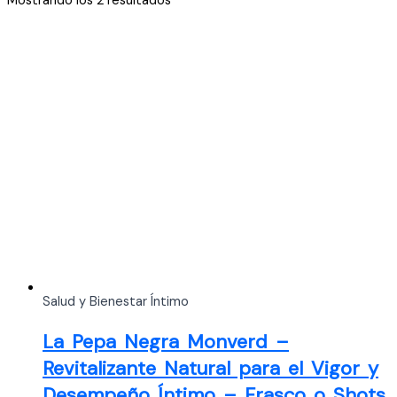
Mostrando los 2 resultados
por
los
últimos
Salud y Bienestar Íntimo
La Pepa Negra Monverd –
Revitalizante Natural para el Vigor y
Desempeño Íntimo – Frasco o Shots