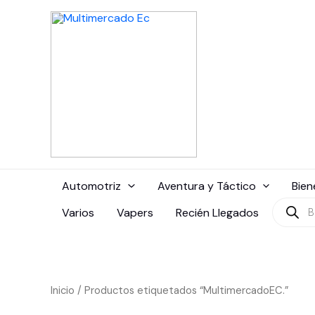
Ir
al
contenido
Automotriz
Aventura y Táctico
Bien
Búsque
Varios
Vapers
Recién Llegados
de
produc
Inicio
/ Productos etiquetados “MultimercadoEC.”