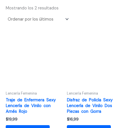
Ordenado
Mostrando los 2 resultados
por
los
últimos
Lencería Femenina
Lencería Femenina
Traje de Enfermera Sexy
Disfraz de Policía Sexy
Lencería de Vinilo con
Lencería de Vinilo Dos
Arnés Rojo
Piezas con Gorra
$
19,99
$
16,99