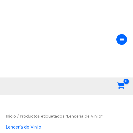
Ir
al
contenido
Inicio
/ Productos etiquetados “Lencería de Vinilo”
Lencería de Vinilo