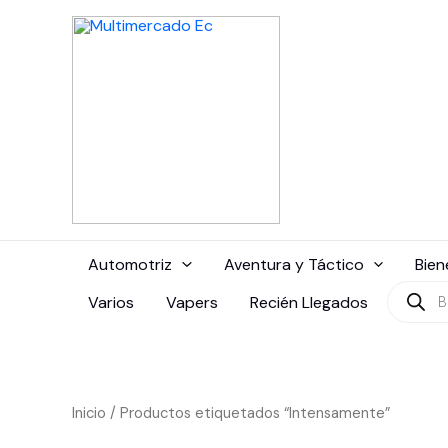
Ir
al
contenido
Automotriz
Aventura y Táctico
Bien
Búsque
Varios
Vapers
Recién Llegados
de
produc
Inicio
/ Productos etiquetados “Intensamente”