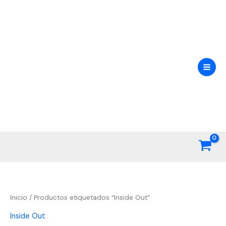
Ir
al
contenido
Inicio
/ Productos etiquetados “Inside Out”
Inside Out