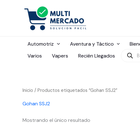
Ir
al
contenido
Automotriz
Aventura y Táctico
Bien
Búsque
Varios
Vapers
Recién Llegados
de
produc
Inicio
/ Productos etiquetados “Gohan SSJ2”
Gohan SSJ2
Mostrando el único resultado