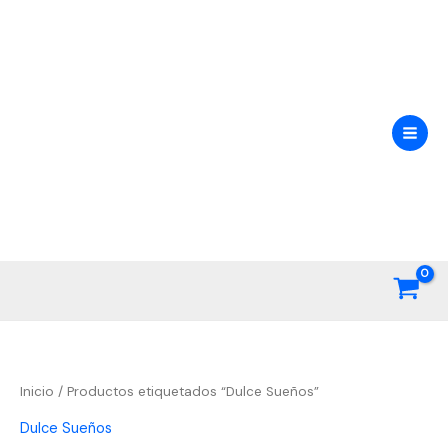
Ir
al
contenido
Inicio
/ Productos etiquetados “Dulce Sueños”
Dulce Sueños