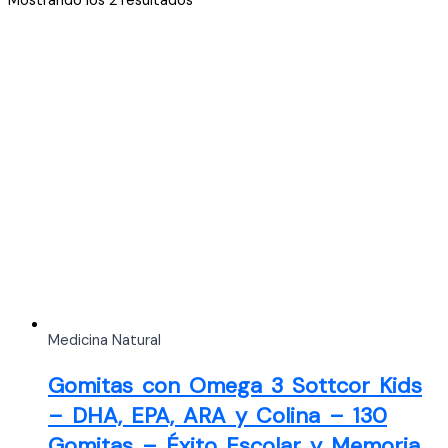
Mostrando los 2 resultados
por
los
últimos
Medicina Natural
Gomitas con Omega 3 Sottcor Kids
– DHA, EPA, ARA y Colina – 130
Gomitas – Éxito Escolar y Memoria