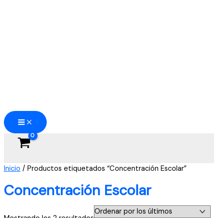
Ir
al
contenido
Inicio
/ Productos etiquetados “Concentración Escolar”
Concentración Escolar
Ordenado