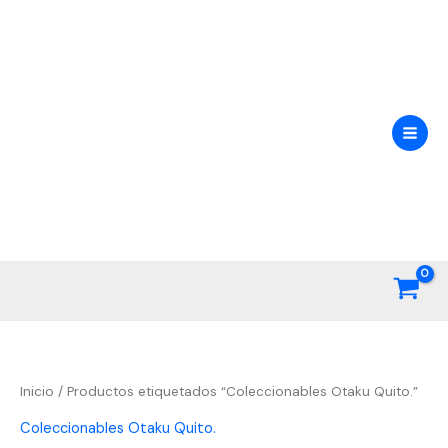
Ir
al
contenido
Inicio
/ Productos etiquetados “Coleccionables Otaku Quito.”
Coleccionables Otaku Quito.