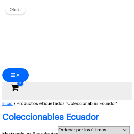
Ir
¡Oferta!
al
contenido
Inicio
/ Productos etiquetados “Coleccionables Ecuador”
Coleccionables Ecuador
Ordenado