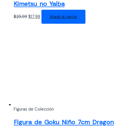
Kimetsu no Yaiba
El
El
$
29,99
$
17,99
Añadir al carrito
precio
precio
original
actual
era:
es:
$29,99.
$17,99.
Figuras de Colección
Figura de Goku Niño 7cm Dragon