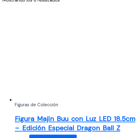
Mostrando los 6 resultados
por
los
últimos
Figuras de Colección
Figura Majin Buu con Luz LED 18.5cm
– Edición Especial Dragon Ball Z