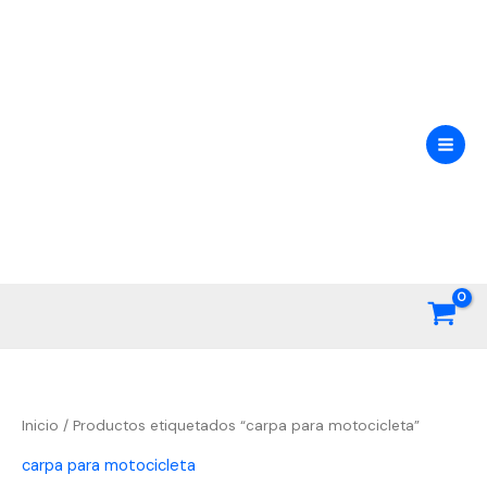
Ir
al
contenido
Inicio
/ Productos etiquetados “carpa para motocicleta”
carpa para motocicleta