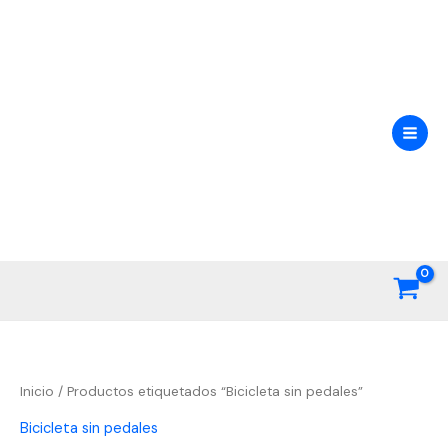
Ir
al
contenido
Inicio
/ Productos etiquetados “Bicicleta sin pedales”
Bicicleta sin pedales