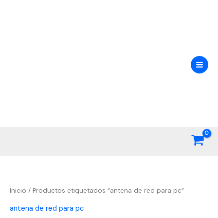
Ir
al
contenido
Inicio
/ Productos etiquetados “antena de red para pc”
antena de red para pc