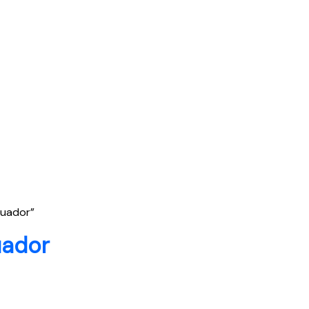
cuador”
uador