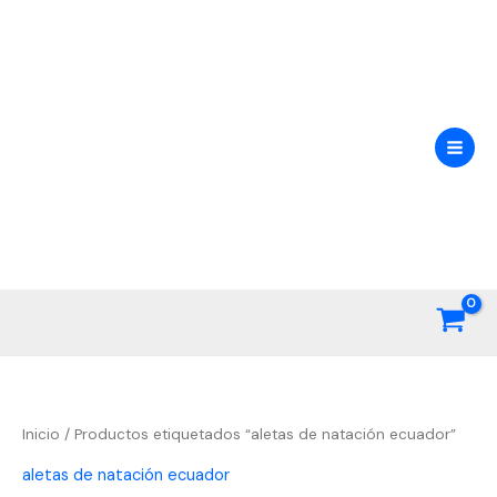
Ir
al
contenido
Inicio
/ Productos etiquetados “aletas de natación ecuador”
aletas de natación ecuador