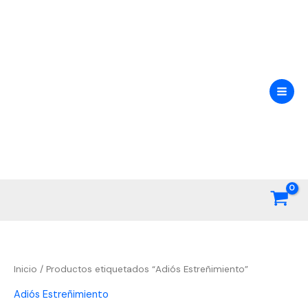
Ir
al
contenido
Inicio
/ Productos etiquetados “Adiós Estreñimiento”
Adiós Estreñimiento